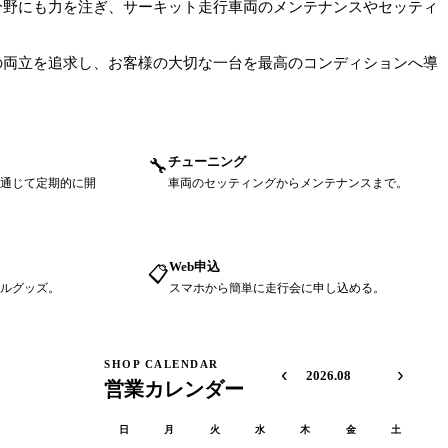
分野にも力を注ぎ、
サーキット
走行車両のメンテナンスやセッティ
の両立を追求し、お客様の大切な一台を最高のコンディションへ
導
チューニング
🔧
通じて定期的に開
車両のセッティングからメンテナンスまで。
Web申込
📋
ルグッズ。
スマホから簡単に走行会に申し込める。
SHOP CALENDAR
‹
›
2026.08
営業カレンダー
日
月
火
水
木
金
土