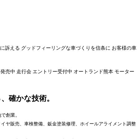
に訴える グッドフィーリングな車づくりを信条に お客様の車
評発売中
走行会 エントリー受付中
オートランド熊本
モーター
る、確かな技術。
地で創業。
タイヤ販売、車検
整備
、鈑金塗装修理、ホイールアライメント調整
。